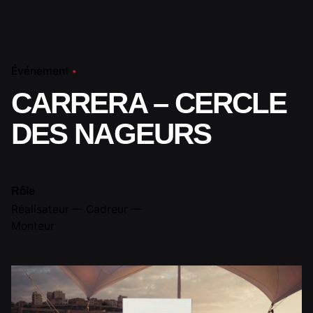
Skip
to
content
Événement
CARRERA – CERCLE
DES NAGEURS
Rôle
Réalisateur — Cadreur —
Monteur